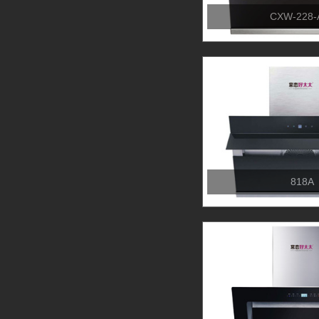
CXW-228-
818A